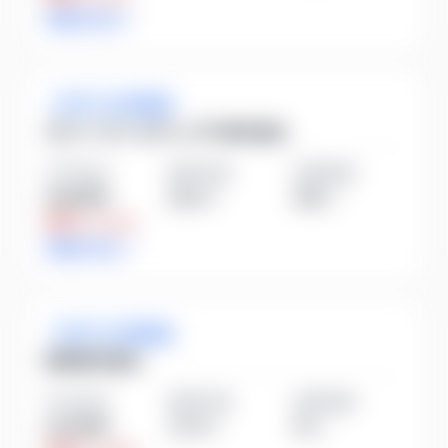
詳細を見る
ガラス・土石製品
ダントーホールディングス株式会社
平均年収
勤続年数
従業員数
549万円
23.0
年
165
人
業界比
-20.1%
詳細を見る
ガラス・土石製品
新東株式会社
平均年収
勤続年数
従業員数
470万円
17.0
年
72
人