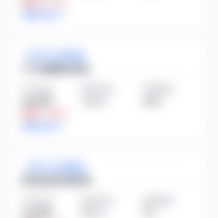
業界比
-27.6%
詳細を見る
ガラス・土石製品
アサヒ衛陶株式会社
平均年収
勤続年数
従業員数
385万円
11.8
年
146
人
業界比
-40.8%
詳細を見る
ガラス・土石製品
株式会社倉元製作所
平均年収
勤続年数
従業員数
332万円
23.1
年
74
人