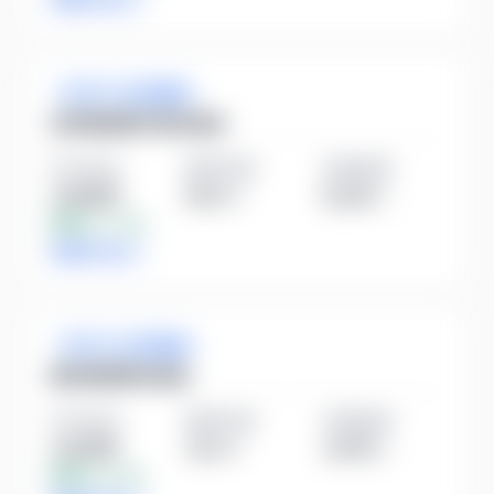
ガラス・土石製品
日本電気硝子株式会社
平均年収
勤続年数
従業員数
738万円
20.0
年
5,218
人
業界比
+7.4%
詳細を見る
ガラス・土石製品
東洋炭素株式会社
平均年収
勤続年数
従業員数
725万円
15.2
年
1,678
人
業界比
+5.5%