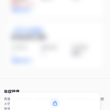
業界比
-51.7%
詳細を見る
ガラス・土石製品
株式会社武井工業所
平均年収
勤続年数
従業員数
—
—
205
人
詳細を見る
年収辞典
有価証券報告書の一次情報のみを使った、企業の年収・働き方の比較
メディア。
完全無料。