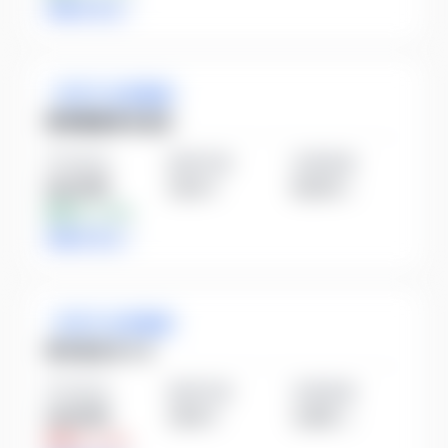
詳細を見る
ガラス・土石製品
黒崎播磨株式会社
平均年収
勤続年数
従業員数
682万円
13.2
年
5,013
人
業界比
+4.9%
詳細を見る
ガラス・土石製品
株式会社オハラ
平均年収
勤続年数
従業員数
596万円
15.6
年
1,421
人
業界比
-8.3%