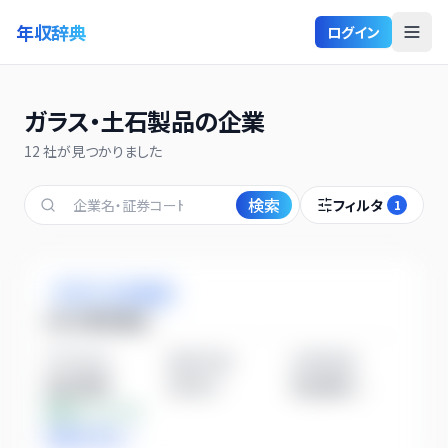
年収辞典
ログイン
ガラス・土石製品の企業
12
社が見つかりました
検索
フィルタ
1
ガラス・土石製品
ＡＧＣ株式会社
平均年収
勤続年数
従業員数
905万円
17.0
年
52,896
人
業界比
+31.7%
詳細を見る