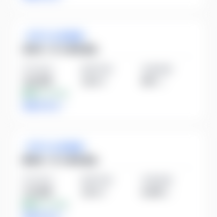
ガラス・土石製品
日本カーボン株式会社
平均年収
勤続年数
従業員数
792万円
16.4
年
667
人
業界比
+15.3%
詳細を見る
ガラス・土石製品
東海カーボン株式会社
平均年収
勤続年数
従業員数
770万円
16.3
年
4,436
人
業界比
+12.0%
詳細を見る