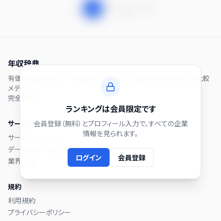
←
1
2
3
→
年収辞典
有価証券報告書の一次情報のみを使った、企業の年収・働き方の比較
メディア。
完全無料。
ランキングは会員限定です
サービス
会員登録（無料）とプロフィール入力で、すべての企業
情報を見られます。
サービスについて
データ出典・更新頻度
ログイン
会員登録
業界一覧
規約
利用規約
プライバシーポリシー